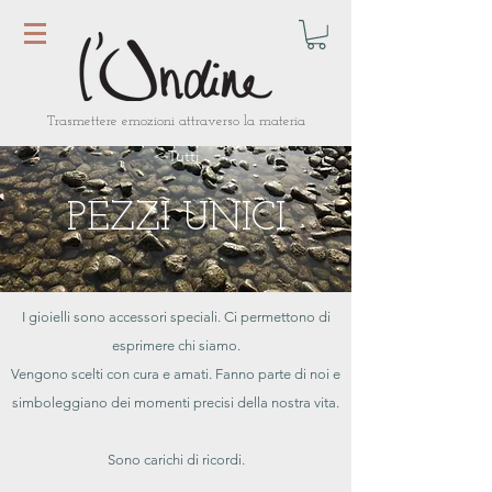
Trasmettere emozioni attraverso la materia
< Tutti
PEZZI UNICI
I gioielli sono accessori speciali. Ci permettono di
esprimere chi siamo.
Vengono scelti con cura e amati. Fanno parte di noi e
simboleggiano dei momenti precisi della nostra vita.
Sono carichi di ricordi.